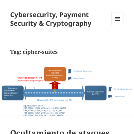
Cybersecurity, Payment
Security & Cryptography
MENU
AND
WIDGETS
Tag:
cipher-suites
Ocultamiento de ataques