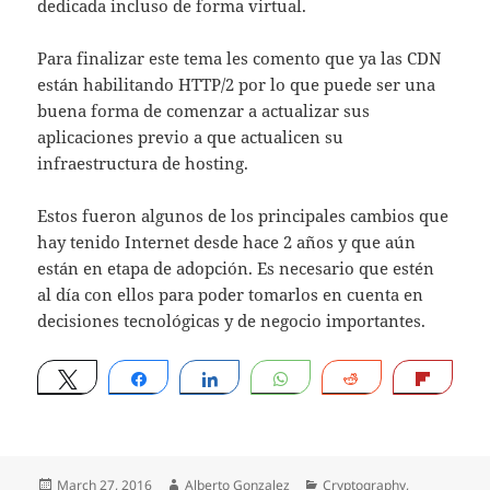
dedicada incluso de forma virtual.
Para finalizar este tema les comento que ya las CDN
están habilitando HTTP/2 por lo que puede ser una
buena forma de comenzar a actualizar sus
aplicaciones previo a que actualicen su
infraestructura de hosting.
Estos fueron algunos de los principales cambios que
hay tenido Internet desde hace 2 años y que aún
están en etapa de adopción. Es necesario que estén
al día con ellos para poder tomarlos en cuenta en
decisiones tecnológicas y de negocio importantes.
Tweet
Share
Share
WhatsApp
Reddit
Flip
Posted
Author
Categories
March 27, 2016
Alberto Gonzalez
Cryptography
,