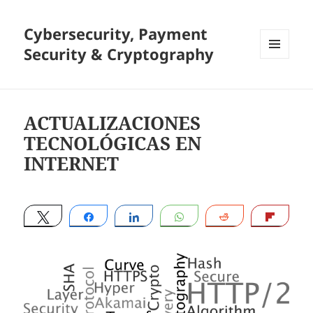
Cybersecurity, Payment
Security & Cryptography
MENU
AND
WIDGETS
ACTUALIZACIONES
TECNOLÓGICAS EN
INTERNET
Tweet
Share
Share
WhatsApp
Reddit
Flip